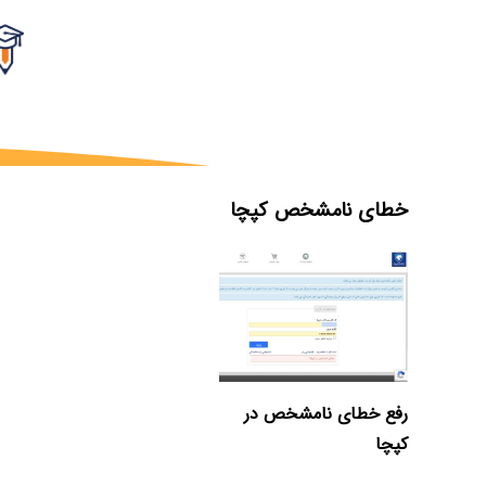
خطای نامشخص کپچا
رفع خطای نامشخص در
کپچا