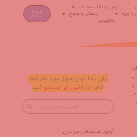
آزمون و بانک سوالات
ورود |
 و ویژه
پرسش و پاسخ
ثبت‌نام
پشتیبانی
لی
 آن
برای پیدا کردن سوال مورد نظر فقط
ین
کافیه
در باکس
زیر جستجو
کنید
ن در
آزمون استخدامی سراسری