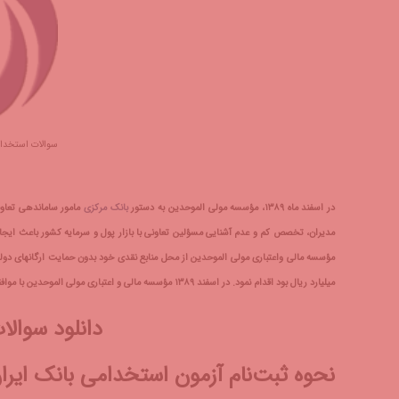
سوالات استخدام
در اسفند ماه ١٣٨٩، مؤسسه مولی الموحدین به دستور
بانک مرکزی
مامور ساماندهی تعاونی
مدیران، تخصص کم و عدم آشنایی مسؤلین تعاونی با بازار پول و سرمایه کشور باعث ای
میلیارد ریال بود اقدام نمود. در اسفند ۱۳۸۹ مؤسسه مالی و اعتباری مولی الموحدین با موافقت بانک مرکزی به بانک ارتقا پیدا کرد و به بانک ایران زمین تغییر نام داد.
دانلود سوال
نحوه ثبت‌نام آزمون استخدامی بانک ایرا