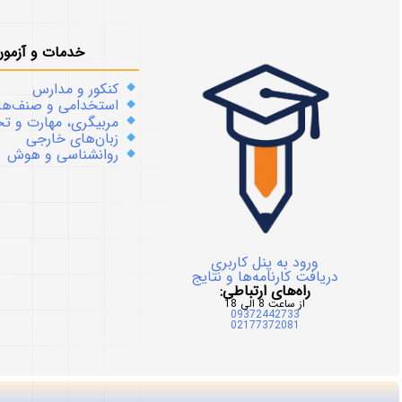
خدمات و آزمون
کنکور و مدارس
استخدامی و صنف‌ها
مربیگری، مهارت و 
زبان‌های خارجی
روانشناسی و هوش
ورود به پنل کاربری
دریافت کارنامه‌ها و نتایج
راه‌های ارتباطی:
از ساعت 8 الی 18
09372442733
02177372081