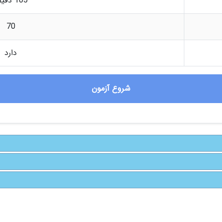
105 دقیقه
70
دارد
شروع آزمون