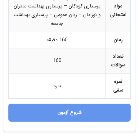
مواد
پرستاری کودکان – پرستاری بهداشت مادران
امتحانی
و نوزادان – زبان عمومی – پرستاری بهداشت
جامعه
زمان
160 دقیقه
تعداد
160
سوالات
نمره
دارد
منفی
شروع آزمون