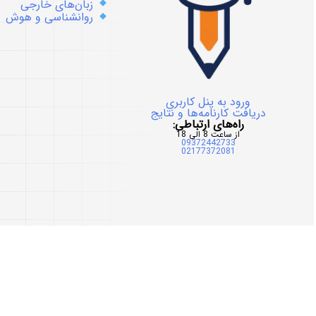
زبان‌های خارجی
روانشناسی و هوش
ورود به پنل کاربری
دریافت کارنامه‌ها و نتایج
راه‌های ارتباطی:
از ساعت 8 الی 18
09372442733
02177372081