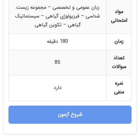
زبان عمومی و تخصصی – مجموعه زیست
مواد
شناسی – فیزیولوژی گیاهی – سیستماتیک
امتحانی
گیاهی – تکوین گیاهی
زمان
180 دقیقه
تعداد
85
سوالات
نمره
دارد
منفی
شروع آزمون