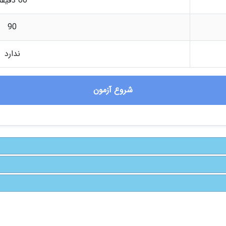
60 دقیقه
90
ندارد
شروع آزمون