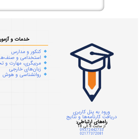
خدمات و آزمون
کنکور و مدارس
استخدامی و صنف‌ها
مربیگری، مهارت و 
زبان‌های خارجی
روانشناسی و هوش
ورود به پنل کاربری
دریافت کارنامه‌ها و نتایج
راه‌های ارتباطی:
از ساعت 8 الی 18
09372442733
02177372081