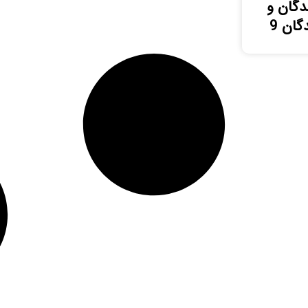
دگان و
گان 9