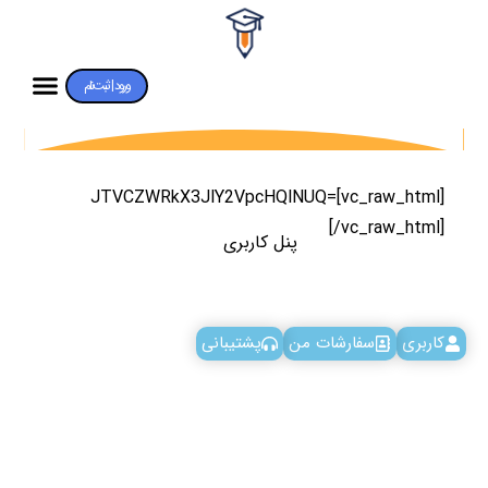
ورود | ثبت‌نام
[vc_raw_html]JTVCZWRkX3JlY2VpcHQlNUQ=
[/vc_raw_html]
پنل کاربری
کاربری
سفارشات من
پشتیبانی