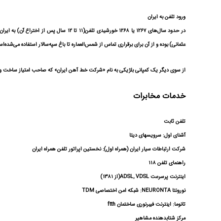
ورود تلفن به ایران
عثمانی) بوده و از آن برای برقراری تماس از شمس‌العماره تا باغ سپه‌سالار استفاده می‌شده‌
از سوی دیگر یک کمپانی بلژیکی به نام «شرکت خط آهن ایران» که صاحب امتیاز ساخت و بهره‌برداری راه‌آهن تهران-ری (ماشین دودی) و واگ
خدمات مخابرات
تلفن ثابت
آشنای اول: سرویسهای دیتا
شرکت ارتباطات سیار ایران (همراه اول): نخستین اپراتور تلفن همراه ایران
راهنمای تلفن ۱۱۸
اینترنت پرسرعت ADSL, VDSL(از ۱۳۸۱)
نورونتا NEURONTA: شبکه امن اختصاصی TDM
تانوما: اینترنت فیبرنوری ساختمان ftth
مرکز شتابدهنده مشاهیر