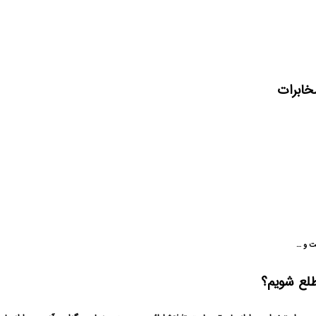
خابرات
ت و …
طلع شویم؟